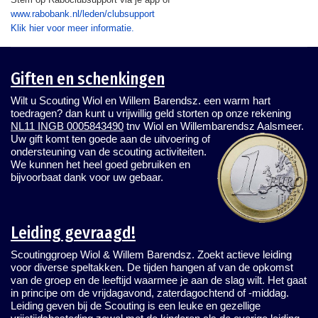
www.rabobank.nl/leden/clubsupport
Klik hier voor meer informatie.
Giften en schenkingen
Wilt u Scouting Wiol en Willem Barendsz. een warm hart
toedragen? dan kunt u vrijwillig geld storten op onze rekening
NL11 INGB 0005843490
tnv Wiol en Willembarendsz Aalsmeer.
Uw gift komt ten goede aan de uitvoering of
ondersteuning van de scouting activiteiten.
We kunnen het heel goed gebruiken en
bijvoorbaat dank voor uw gebaar.
Leiding gevraagd!
Scoutinggroep Wiol & Willem Barendsz. Zoekt actieve leiding
voor diverse speltakken. De tijden hangen af van de opkomst
van de groep en de leeftijd waarmee je aan de slag wilt. Het gaat
in principe om de vrijdagavond, zaterdagochtend of -middag.
Leiding geven bij de Scouting is een leuke en gezellige