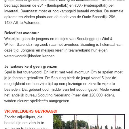
bedraagt tussen de €34,- (landspeltak) en €38,- (waterspeltak) per
kwartaal. Daarnaast moet er nog kampgeld betaald worden. De normale
opkomsten vinden plaats aan de einde van de Oude Spoordijk 26A,
1432 AB te Aalsmeer.
Beleef het avontuur
Wekelijks gaan de jongens en meisjes van Scoutinggroep Wiol &
Willem Barendsz. op zoek naar het avontuur. Scouting is helemaal van
deze tijd. Jongens en meisjes leren in teamverband hun eigen
verantwoordelijkheden kennen.
Je fantasie kent geen grenzen
Spel is het toverwoord. En liefst met veel avontuur. Om te spelen moet
je je fantasie gebruiken. De Scouting biedt de jeugd vanaf 5 jaar de
mogelijkheid om hun vrije tijd op een plezierige en zinvolle wijze te
besteden. Dat gebeurt door middel van het scoutingspel. Mede vanuit
het landelijk bureau Scouting Nederland (meer dan 120.000 leden),
worden nieuwe spelideeën aangegeven.
VRIJWILLIGERS GEVRAAGD!
Zonder vrijwilligers, die
bereid zijn om zich in te
zetten en te helpen spelen,