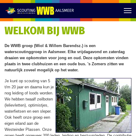
WELKOM BIJ WWB
De WWB groep (Wiol & Willem Barendsz.) is een
waterscoutinggroep in Aalsmeer. Elke vrijdagavond en zaterdag
draaien we opkomsten voor jong en oud. Deze opkomsten vinden
plaats in twee clubhuizen en een oude bus. 's Zomers zitten we
natuurlijk zoveel mogelijk op het water.
Je kunt op scouting van 5
t/m 20 jaar en daarna kun je
nog leiding of loods worden.
We hebben twaalf zeilboten
(lelievletten), optimistjes,
waterfietsen en een sleper.
Ook heeft onze groep een
eigen eiland aan de
Westeinder Plassen. Onze
groep heeft ongeveer 200 leden, leiding en bestuursleden. De contributie