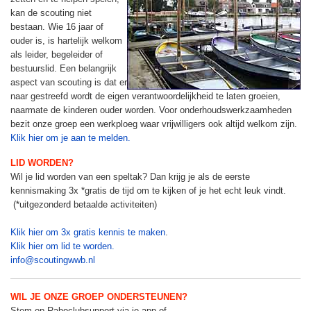
kan de scouting niet
bestaan. Wie 16 jaar of
ouder is, is hartelijk welkom
als leider, begeleider of
bestuurslid. Een belangrijk
aspect van scouting is dat er
naar gestreefd wordt de eigen verantwoordelijkheid te laten groeien,
naarmate de kinderen ouder worden. Voor onderhoudswerkzaamheden
bezit onze groep een werkploeg waar vrijwilligers ook altijd welkom zijn.
Klik hier om je aan te melden.
LID WORDEN?
Wil je lid worden van een speltak? Dan krijg je als de eerste
kennismaking 3x *gratis de tijd om te kijken of je het echt leuk vindt.
(*uitgezonderd betaalde activiteiten)
Klik hier om 3x gratis kennis te maken
.
Klik hier om lid te worden.
info@scoutingwwb.nl
WIL JE ONZE GROEP ONDERSTEUNEN?
Stem op Raboclubsupport via je app of